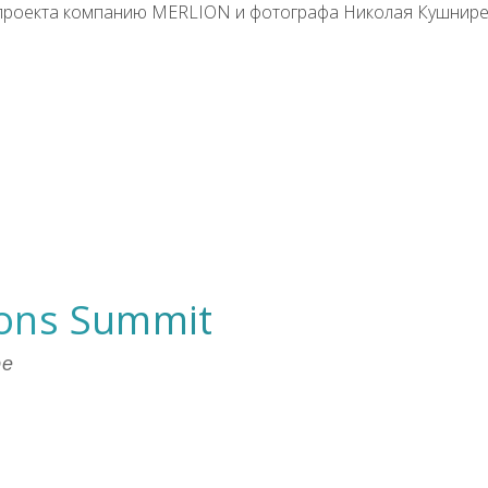
 проекта компанию MERLION и фотографа Николая Кушнире
ions Summit
ре