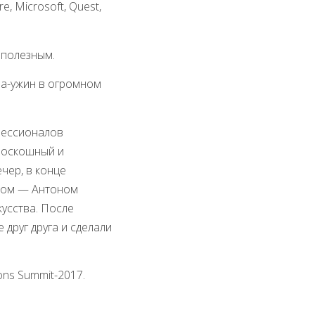
e, Microsoft, Quest,
 полезным.
ла-ужин в огромном
фессионалов
 роскошный и
чер, в конце
стом — Антоном
усства. После
друг друга и сделали
ns Summit-2017.