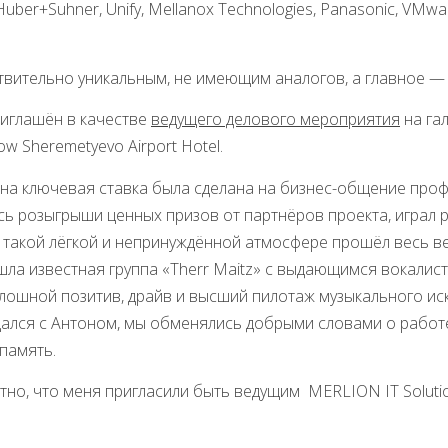
, Huber+Suhner, Unify, Mellanox Technologies, Panasonic, VMwar
твительно уникальным, не имеющим аналогов, а главное —
риглашён в качестве
ведущего делового мероприятия
на га
w Sheremetyevo Аirport Hotel.
ина ключевая ставка была сделана на бизнес-общение про
сь розыгрыши ценных призов от партнёров проекта, играл
 такой лёгкой и непринуждённой атмосфере прошёл весь ве
шла известная группа «Therr Maitz» с выдающимся вокали
лошной позитив, драйв и высший пилотаж музыкального иск
ался с Антоном, мы обменялись добрыми словами о работе 
память.
но, что меня пригласили быть ведущим MERLION IT Solutio