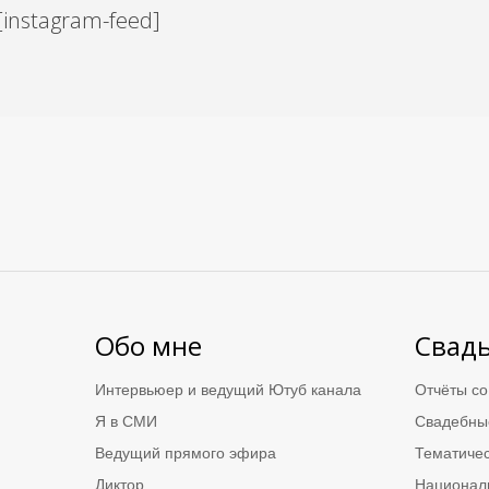
[instagram-feed]
Обо мне
Свад
Интервьюер и ведущий Ютуб канала
Отчёты со
Я в СМИ
Свадебны
Ведущий прямого эфира
Тематичес
Диктор
Национал