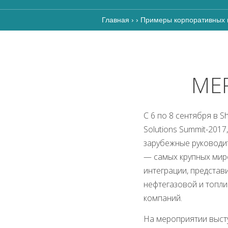
Главная
›
›
Примеры корпоративных 
MER
С 6 по 8 сентября в 
Solutions Summit-201
зарубежные руководи
— самых крупных мир
интеграции, представ
нефтегазовой и топли
компаний.
На мероприятии высту