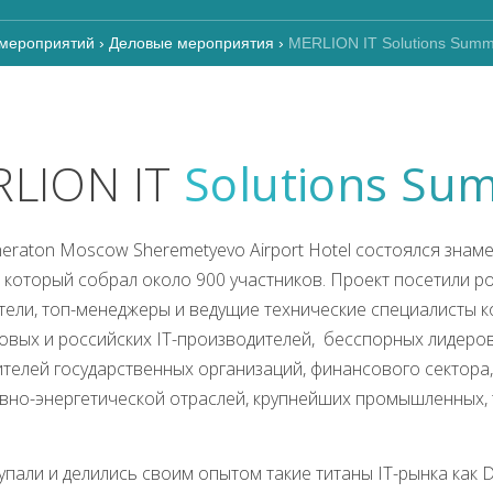
мероприятий
›
Деловые мероприятия
›
MERLION IT Solutions Summi
LION IT
Solutions Su
Sheraton Moscow Sheremetyevo Аirport Hotel состоялся зна
7, который собрал около 900 участников. Проект посетили р
тели, топ-менеджеры и ведущие технические специалисты 
овых и российских IT-производителей, бесспорных лидеро
ителей государственных организаций, финансового сектора,
вно-энергетической отраслей, крупнейших промышленных,
пали и делились своим опытом такие титаны IT-рынка как De