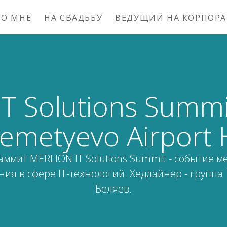
БО МНЕ
НА СВАДЬБУ
ВЕДУЩИЙ НА КОРПОР
T Solutions Summ
emetyevo Аirport 
ммит MERLION IT Solutions Summit - событие 
ия в сфере IT-технологий. Хедлайнер - группа T
Беляев.