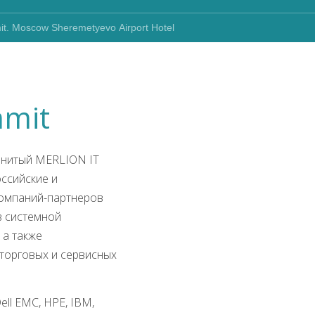
t. Moscow Sheremetyevo Аirport Hotel
mmit
менитый MERLION IT
оссийские и
компаний-партнеров
в системной
 а также
 торговых и сервисных
ll EMC, HPE, IBM,