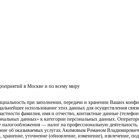
роприятий в Москве и по всему миру
нциальность при заполнении, передачи и хранении Ваших конфи
и дальнейшее использование этих данных для осуществления свя
частности фамилия, имя и отчество, контактные данные (телефон
ональных данных» к категории персональных данных. Оператор
 налогообложения — налог на профессиональную деятельность.
ание об оказываемых услугах Акимовым Романом Владимирови
е, хранение, уточнение (обновление, изменение), извлечение, по