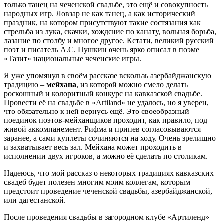
только танец на чеченской свадьбе, это ещё и совокупность
народных игр. Ловзар не как танец, а как исторический
праздник, на котором присутствуют такие состязания как
стрельба из лука, скачки, хождение по канату, вольная борьба,
лазание по столбу и многое другое. Кстати, великий русский
поэт и писатель А.С. Пушкин очень ярко описал в поэме
«Тазит» национальные чеченские игры.
Я уже упомянул в своём рассказе вскользь азербайджанскую
традицию –
мейхана
, из которой можно смело делать
роскошный и колоритный конкурс на кавказской свадьбе.
Провести её на свадьбе в «Artiland» не удалось, но я уверен,
что обязательно к ней вернусь ещё. Это своеобразный
поединок поэтов-мейханщиков проходит, как правило, под
живой аккомпанемент. Рифма и припев согласовываются
заранее, а сами куплеты сочиняются на ходу. Очень зрелищно
и захватывает весь зал. Мейхана может проходить в
исполнении двух игроков, а можно её сделать по столикам.
Надеюсь, что мой рассказ о некоторых традициях кавказских
свадеб будет полезен многим моим коллегам, которым
предстоит проведение чеченской свадьбы, азербайджанской,
или дагестанской.
После проведения свадьбы в загородном клубе «Артиленд»