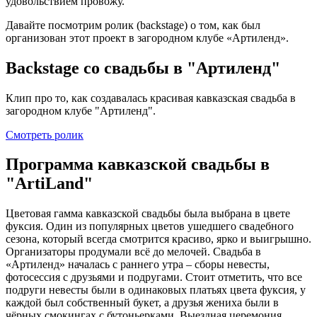
удовольствием провожу.
Давайте посмотрим ролик (backstage) о том, как был
организован этот проект в загородном клубе «Артиленд».
Backstage со свадьбы в "Артиленд"
Клип про то, как создавалась красивая кавказская свадьба в
загородном клубе "Артиленд".
Смотреть ролик
Программа кавказской свадьбы в
"ArtiLand"
Цветовая гамма кавказской свадьбы была выбрана в цвете
фуксия. Один из популярных цветов ушедшего свадебного
сезона, который всегда смотрится красиво, ярко и выигрышно.
Организаторы продумали всё до мелочей. Свадьба в
«Артиленд» началась с раннего утра – сборы невесты,
фотосессия с друзьями и подругами. Стоит отметить, что все
подруги невесты были в одинаковых платьях цвета фуксия, у
каждой был собственный букет, а друзья жениха были в
чёрных смокингах с бутоньерками. Выездная церемония