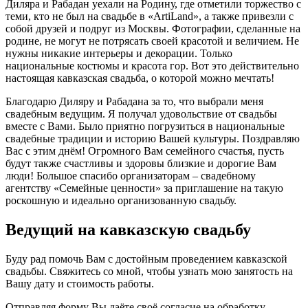
Диляра и Рабадан уехали на Родину, где отметили торжество с
теми, кто не был на свадьбе в «ArtiLand», а также привезли с
собой друзей и подруг из Москвы. Фотографии, сделанные на
родине, не могут не потрясать своей красотой и величием. Не
нужны никакие интерьеры и декорации. Только
национальные костюмы и красота гор. Вот это действительно
настоящая кавказская свадьба, о которой можно мечтать!
Благодарю Диляру и Рабадана за то, что выбрали меня
свадебным ведущим. Я получал удовольствие от свадьбы
вместе с Вами. Было приятно погрузиться в национальные
свадебные традиции и историю Вашей культуры. Поздравляю
Вас с этим днём! Огромного Вам семейного счастья, пусть
будут также счастливы и здоровы близкие и дорогие Вам
люди! Большое спасибо организаторам – свадебному
агентству «Семейные ценности» за приглашение на такую
роскошную и идеально организованную свадьбу.
Ведущий на
кавказскую свадьбу
Буду рад помочь Вам с достойным проведением кавказской
свадьбы. Свяжитесь со мной, чтобы узнать мою занятость на
Вашу дату и стоимость работы.
Отправляя форму Вы даёте своё согласие на обработку