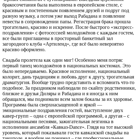
бракосочетания была выполнена в европейском стиле, с
красивым и постепенным появлением друзей и подруг под
разную музыку, а потом уже выход Рабадана и появление
невесты в сопровождении папы. Регистрация брака прошла
трогательно, красиво и искренне. После быстрого «экспресс-
поздравления» с фотосессией молодожёнов с каждым гостем,
все были приглашены в просторный банкетный зал
загородного клуба «Артиленд», где всё было невероятно
красиво оформлено.
Свадьба пролетела как один миг! Особенно меня потряс
первый танец молодожёнов в национальных костюмах. Это
было непередаваемо. Красивое исполнение, национальный
колорит, дань традициям и любовь друг к другу, трогательная
драматургия. Вообще трудно представить и вспомнить что-то
подобное. За праздником наблюдали по скайпу родственники,
близкие и друзья Диляры и Рабадана и я иногда к ним
обращался, мы поднимали всем залом бокалы за их здоровье.
Программа была сверхнасыщенной и яркой —
эмоциональные поздравления гостей, выступление двух
кавер-групп – одна с европейской программой, а другая – с
национальными песнями, зажигательная лезгинка в
исполнении ансамбля «Кавказ-Dance». Глядя на тот высокий
уровень, который показывали гости кавказской свадьбы на
танцполе, я вообще не понимал – где профессиональные