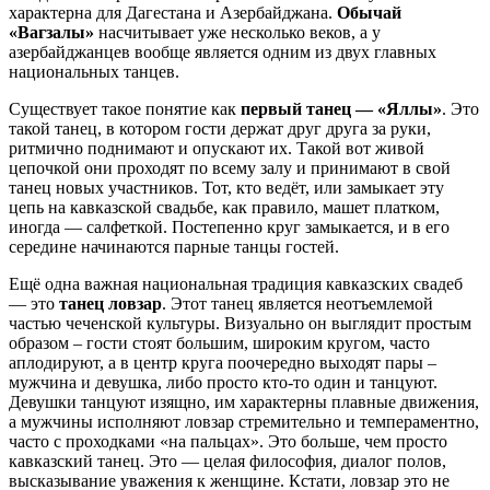
характерна для Дагестана и Азербайджана.
Обычай
«Вагзалы»
насчитывает уже несколько веков, а у
азербайджанцев вообще является одним из двух главных
национальных танцев.
Существует такое понятие как
первый танец — «Яллы»
. Это
такой танец, в котором гости держат друг друга за руки,
ритмично поднимают и опускают их. Такой вот живой
цепочкой они проходят по всему залу и принимают в свой
танец новых участников. Тот, кто ведёт, или замыкает эту
цепь на кавказской свадьбе, как правило, машет платком,
иногда — салфеткой. Постепенно круг замыкается, и в его
середине начинаются парные танцы гостей.
Ещё одна важная национальная традиция кавказских свадеб
— это
танец ловзар
. Этот танец является неотъемлемой
частью чеченской культуры. Визуально он выглядит простым
образом – гости стоят большим, широким кругом, часто
аплодируют, а в центр круга поочередно выходят пары –
мужчина и девушка, либо просто кто-то один и танцуют.
Девушки танцуют изящно, им характерны плавные движения,
а мужчины исполняют ловзар стремительно и темпераментно,
часто с проходками «на пальцах». Это больше, чем просто
кавказский танец. Это — целая философия, диалог полов,
высказывание уважения к женщине. Кстати, ловзар это не