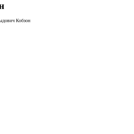
н
ыдович Кобзон