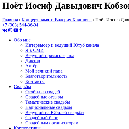
Поёт Иосиф Давыдович Кобзо
Главная
›
Концерт памяти Валерия Халилова
›
Поёт Иосиф Дав
+7 (903) 544-36-94
Обо мне
Интервьюер и ведущий Ютуб канала
Я в СМИ
Ведущий прямого эфира
Диктор
Актёр
Мой великий папа
Благотворительность
Контакты
Свадьбы
Отчёты со свадеб
Свадебные отзывы
Тематические свадьбы
Национальные свадьбы
Ведущий на Юбилей свадьбы
Свадебный блог
Свадебным организаторам
Корпоративы