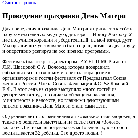
Смотреть ролик
Проведение праздника
День Матери
Для проведения праздника День Матери я пригласил к себе в
пару замечательную ведущую, диктора — Ирину Амурову. У
нас получился хороший и убедительный, на мой взгляд, дуэт.
Мы органично чувствовали себя на сцене, помогая друг другу
и оперативно реагируя на все нюансы программы.
Фестиваль был открыт директором ГАУ НПЦ МСР имени
Л.И. Швецовой С.А. Воловец, которая поздравила
собравшихся с праздником и зачитала обращение к
организаторам и гостям фестиваля от Председателя Союза
женщин России, Члена Совета Федерации ФС РФ Лаховой
Е.Ф. В этот день на сцене выступило много гостей из
департамента труда и социальной защиты населения,
Министерств и ведомств, но главными действующими
лицами праздника День Матери стали сами дети.
Одаренные дети с ограниченными возможностями здоровья, а
также их родители выступали на сцене театра «Золотое
кольцо». Лично меня потрясла семья Гореловых, в которой
воспитывается 32 ребёнка. Это просто подвиг!