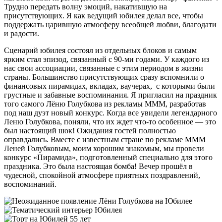
Трудно передать волну эмоций, накатившую на
присутствующих. Я как ведущий юбилея делал все, чтобы
поддержать царившую атмосферу всеобщей любви, благодати
и радости.
Сценарий юбилея состоял из отдельных блоков и самым
ярким стал эпизод, связанный с 90-ми годами. У каждого из
нас свои ассоциации, связанные с этим периодом в жизни
страны. Большинство присутствующих сразу вспомнили о
финансовых пирамидах, вкладах, ваучерах, с которыми были
грустные и забавные воспоминания. Я пригласил на праздник
того самого Лёню Голубкова из рекламы МММ, разработав
под наш дуэт новый конкурс. Когда все увидели легендарного
Леню Голубкова, поняли, что их ждет что-то особенное — это
был настоящий шок! Ожидания гостей полностью
оправдались. Вместе с известным стране по рекламе МММ
Леней Голубковым, моим хорошим знакомым, мы провели
конкурс «Пирамида», подготовленный специально для этого
праздника. Это была настоящая бомба! Вечер прошёл в
чудесной, спокойной атмосфере приятных поздравлений,
воспоминаний.