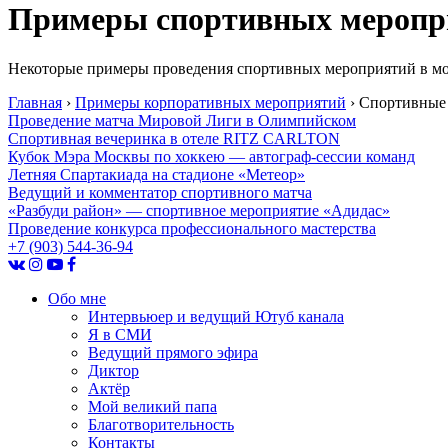
Примеры
спортивных меропр
Некоторые примеры проведения спортивных мероприятий в мо
Главная
›
Примеры корпоративных мероприятий
›
Спортивные
Проведение матча Мировой Лиги в Олимпийском
Спортивная вечеринка в отеле RITZ CARLTON
Кубок Мэра Москвы по хоккею — автограф-сессии команд
Летняя Спартакиада на стадионе «Метеор»
Ведущий и комментатор спортивного матча
«Разбуди район» — спортивное мероприятие «Адидас»
Проведение конкурса профессионального мастерства
+7 (903) 544-36-94
Обо мне
Интервьюер и ведущий Ютуб канала
Я в СМИ
Ведущий прямого эфира
Диктор
Актёр
Мой великий папа
Благотворительность
Контакты